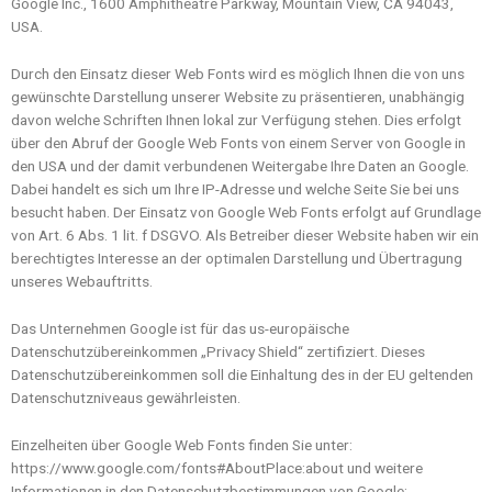
Google Inc., 1600 Amphitheatre Parkway, Mountain View, CA 94043,
USA.
Durch den Einsatz dieser Web Fonts wird es möglich Ihnen die von uns
gewünschte Darstellung unserer Website zu präsentieren, unabhängig
davon welche Schriften Ihnen lokal zur Verfügung stehen. Dies erfolgt
über den Abruf der Google Web Fonts von einem Server von Google in
den USA und der damit verbundenen Weitergabe Ihre Daten an Google.
Dabei handelt es sich um Ihre IP-Adresse und welche Seite Sie bei uns
besucht haben. Der Einsatz von Google Web Fonts erfolgt auf Grundlage
von Art. 6 Abs. 1 lit. f DSGVO. Als Betreiber dieser Website haben wir ein
berechtigtes Interesse an der optimalen Darstellung und Übertragung
unseres Webauftritts.
Das Unternehmen Google ist für das us-europäische
Datenschutzübereinkommen „Privacy Shield“ zertifiziert. Dieses
Datenschutzübereinkommen soll die Einhaltung des in der EU geltenden
Datenschutzniveaus gewährleisten.
Einzelheiten über Google Web Fonts finden Sie unter:
https://www.google.com/fonts#AboutPlace:about und weitere
Informationen in den Datenschutzbestimmungen von Google: