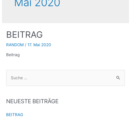
Mai 2020
BEITRAG
RANDOM
/
17. Mai 2020
Beitrag
S
u
c
h
NEUESTE BEITRÄGE
e
n
BEITRAG
n
a