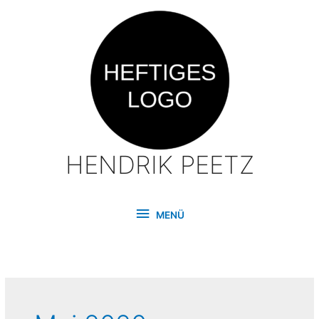
Zum
Inhalt
springen
HENDRIK PEETZ
MENÜ
MENÜ